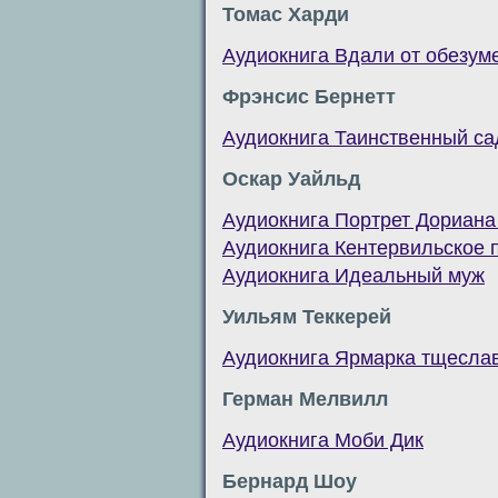
Томас Харди
Аудиокнига Вдали от обезу
Фрэнсис Бернетт
Аудиокнига Таинственный са
Оскар Уайльд
Аудиокнига Портрет Дориана
Аудиокнига Кентервильское 
Аудиокнига Идеальный муж
Уильям Теккерей
Аудиокнига Ярмарка тщесла
Герман Мелвилл
Аудиокнига Моби Дик
Бернард Шоу