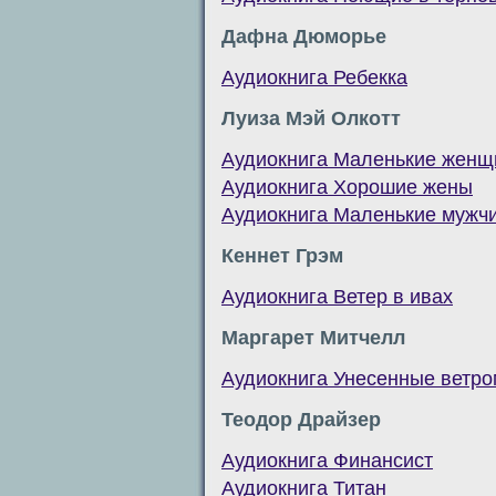
Дафна Дюморье
Аудиокнига Ребекка
Луиза Мэй Олкотт
Аудиокнига Маленькие жен
Аудиокнига Хорошие жены
Аудиокнига Маленькие мужч
Кеннет Грэм
Аудиокнига Ветер в ивах
Маргарет Митчелл
Аудиокнига Унесенные ветро
Теодор Драйзер
Аудиокнига Финансист
Аудиокнига Титан