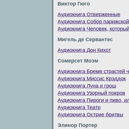
Виктор Гюго
Аудиокнига Отверженные
Аудиокнига Собор парижской
Аудиокнига Человек, которы
Мигель де Сервантес
Аудиокнига Дон Кихот
Сомерсет Моэм
Аудиокнига Бремя страстей 
Аудиокнига Миссис Крэддок
Аудиокнига Луна и грош
Аудиокнига Узорный покров
Аудиокнига Пироги и пиво, и
Аудиокнига Театр
Аудиокнига Острие бритвы
Элинор Портер