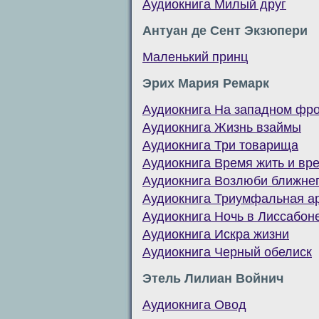
Аудиокнига Милый друг
Антуан де Сент Экзюпери
Маленький принц
Эрих Мария Ремарк
Аудиокнига На западном фро
Аудиокнига Жизнь взаймы
Аудиокнига Три товарища
Аудиокнига Время жить и вр
Аудиокнига Возлюби ближнег
Аудиокнига Триумфальная а
Аудиокнига Ночь в Лиссабон
Аудиокнига Искра жизни
Аудиокнига Черный обелиск
Этель Лилиан Войнич
Аудиокнига Овод