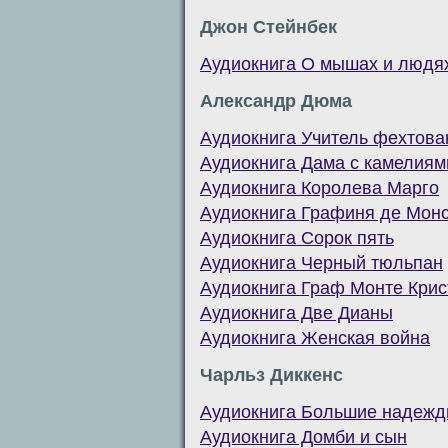
Джон Стейнбек
Аудиокнига О мышах и людя
Александр Дюма
Аудиокнига Учитель фехтова
Аудиокнига Дама с камелиям
Аудиокнига Королева Марго
Аудиокнига Графиня де Мон
Аудиокнига Сорок пять
Аудиокнига Черный тюльпан
Аудиокнига Граф Монте Крис
Аудиокнига Две Дианы
Аудиокнига Женская война
Чарльз Диккенс
Аудиокнига Большие надеж
Аудиокнига Домби и сын