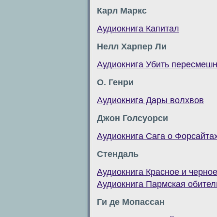
Карл Маркс
Аудиокнига Капитал
Нелл Харпер Ли
Аудиокнига Убить пересмеш
О. Генри
Аудиокнига Дары волхвов
Джон Голсуорси
Аудиокнига Сага о Форсайта
Стендаль
Аудиокнига Красное и черно
Аудиокнига Пармская обител
Ги де Мопассан