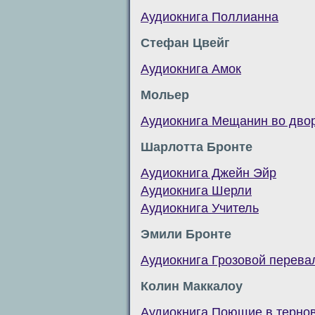
Аудиокнига Поллианна
Стефан Цвейг
Аудиокнига Амок
Мольер
Аудиокнига Мещанин во дво
Шарлотта Бронте
Аудиокнига Джейн Эйр
Аудиокнига Шерли
Аудиокнига Учитель
Эмили Бронте
Аудиокнига Грозовой перева
Колин Маккалоу
Аудиокнига Поющие в терно