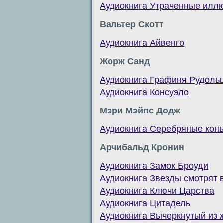
Аудиокнига Утраченные илл
Вальтер Скотт
Аудиокнига Айвенго
Жорж Санд
Аудиокнига Графиня Рудоль
Аудиокнига Консуэло
Мэри Мэйпс Додж
Аудиокнига Серебряные конь
Арчибальд Кронин
Аудиокнига Замок Броуди
Аудиокнига Звезды смотрят 
Аудиокнига Ключи Царства
Аудиокнига Цитадель
Аудиокнига Вычеркнутый из 