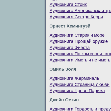
Аудиокнига Стоик
Аудиокнига Американская тр
Аудиокнига Сестра Керри
Эрнест Хемингуэй
Аудиокнига Старик и море
Аудиокнига Прощай оружие
Аудиокнига Фиеста
Аудиокнига По ком звонит ко
Аудиокнига Иметь и не иметь
Эмиль Золя
Аудиокнига Жерминаль
Аудиокнига Страница любви
Аудиокнига Чрево Парижа
Джейн Остин
Аудиокнига Гордость и пред