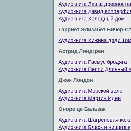
Аудиокнига Лавка древносте
Аудиокнига Дэвид Копперфи
Аудиокнига Холодный дом
Гарриет Элизабет Бичер-С
Аудиокнига Хижина дяди То
Астрид Линдгрен
Аудиокнига Расмус бродяга
Аудиокнига Пеппи Длинный 
Джек Лондон
Аудиокнига Морской волк
Аудиокнига Мартин Иден
Оноре де Бальзак
Аудиокнига Шагреневая кож
Аудиокнига Блеск и нищета к