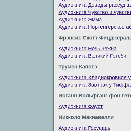
Аудиокнига Доводы рассудка
Аудиокнига Чувство и чувств
Аудиокнига Эмма
Аудиокнига Нортенгерское а
Фрэнсис Скотт Фицджерал
Аудиокнига Ночь нежна
Аудиокнига Великий Гэтсби
Трумен Капотэ
Аудиокнига Хладнокровное у
Аудиокнига Завтрак у Тиффа
Иоганн Вольфганг фон Гет
Аудиокнига Фауст
Никколо Макиавелли
Аудиокнига Государь