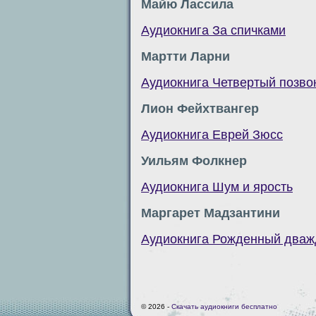
Майю Лассила
Аудиокнига За спичками
Мартти Ларни
Аудиокнига Четвертый позво
Лион Фейхтвангер
Аудиокнига Еврей Зюсс
Уильям Фолкнер
Аудиокнига Шум и ярость
Маргарет Мадзантини
Аудиокнига Рожденный два
© 2026 -
Скачать аудиокниги бесплатно