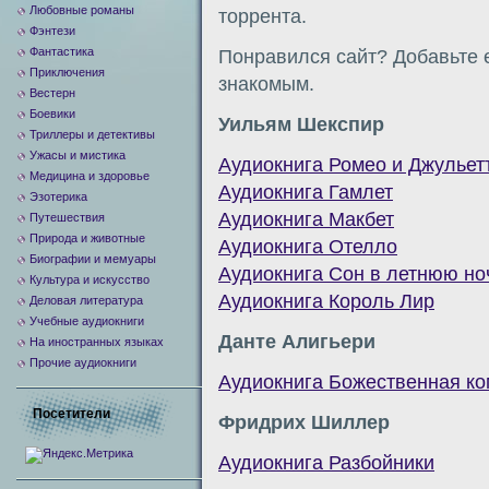
Любовные романы
торрента.
Фэнтези
Фантастика
Понравился сайт? Добавьте е
Приключения
знакомым.
Вестерн
Боевики
Уильям Шекспир
Триллеры и детективы
Ужасы и мистика
Аудиокнига Ромео и Джульет
Медицина и здоровье
Аудиокнига Гамлет
Эзотерика
Аудиокнига Макбет
Путешествия
Природа и животные
Аудиокнига Отелло
Биографии и мемуары
Аудиокнига Сон в летнюю но
Культура и искусство
Аудиокнига Король Лир
Деловая литература
Учебные аудиокниги
Данте Алигьери
На иностранных языках
Прочие аудиокниги
Аудиокнига Божественная к
Посетители
Фридрих Шиллер
Аудиокнига Разбойники