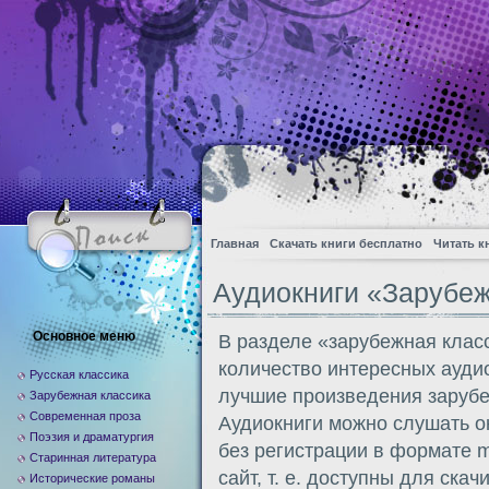
Главная
Скачать книги бесплатно
Читать к
Аудиокниги «Зарубеж
Основное меню
В разделе «зарубежная клас
количество интересных ауди
Русская классика
лучшие произведения зарубе
Зарубежная классика
Современная проза
Аудиокниги можно слушать он
Поэзия и драматургия
без регистрации в формате m
Старинная литература
сайт, т. е. доступны для ска
Исторические романы