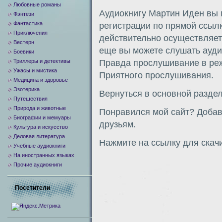
Любовные романы
Аудиокнигу Мартин Иден вы 
Фэнтези
Фантастика
регистрации по прямой ссыл
Приключения
действительно осуществляетс
Вестерн
еще вы можете слушать аудио
Боевики
Триллеры и детективы
Правда прослушивание в ре
Ужасы и мистика
Приятного прослушивания.
Медицина и здоровье
Эзотерика
Вернуться в основной разде
Путешествия
Природа и животные
Понравился мой сайт? Добавь
Биографии и мемуары
друзьям.
Культура и искусство
Деловая литература
Нажмите на ссылку для скач
Учебные аудиокниги
На иностранных языках
Прочие аудиокниги
Посетители