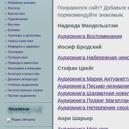
Любовные романы
Понравился сайт? Добавьте е
Фэнтези
Фантастика
порекомендуйте знакомым.
Приключения
Вестерн
Надежда Мандельштам
Боевики
Аудиокнига Воспоминания
Триллеры и детективы
Ужасы и мистика
Иосиф Бродский
Медицина и здоровье
Эзотерика
Аудиокнига Набережная неи
Путешествия
Природа и животные
Стефан Цвейг
Биографии и мемуары
Культура и искусство
Аудиокнига Мария Антуанетт
Деловая литература
Учебные аудиокниги
Аудиокнига Письмо незнаком
На иностранных языках
Аудиокнига Шахматная нове
Прочие аудиокниги
Аудиокнига Подвиг Магелла
Аудиокнига Нетерпение серд
Посетители
Анри Шарьер