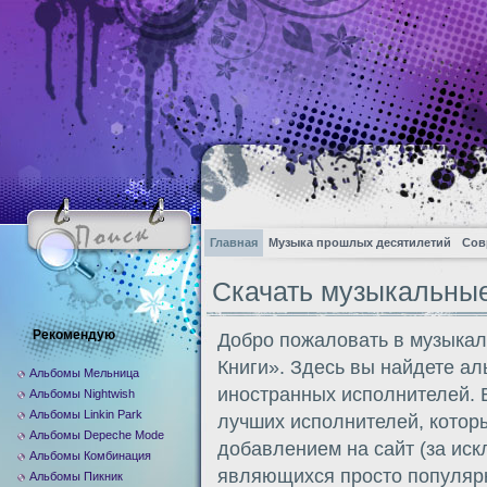
Главная
Музыка прошлых десятилетий
Сов
Скачать музыкальны
Рекомендую
Добро пожаловать в музыкал
Книги». Здесь вы найдете а
Альбомы Мельница
иностранных исполнителей. 
Альбомы Nightwish
Альбомы Linkin Park
лучших исполнителей, котор
Альбомы Depeche Mode
добавлением на сайт (за иск
Альбомы Комбинация
являющихся просто популярн
Альбомы Пикник