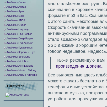
Альбомы Сплин
много альбомов рок-групп. 
Альбомы Алиса
скачивания в хорошем качест
Альбомы Ария
формате mp3 и flac. Скачив
Альбомы Кино
Альбомы ABBA
с этого сайта. Некоторые ал
Альбомы Queen
Скорость скачивания высока
Альбомы Наутилус
антивирусными программами 
Альбомы The Beatles
Альбомы Deep Purple
стало возможно благодаря а
Альбомы Led Zeppelin
SSD дисками и хорошим инте
Альбомы Кукрыниксы
говоря недешевое. Надеюсь, 
Альбомы Король и Шут
Альбомы Scorpions
Также рекомендую вам
Альбомы Metallica
произведения Шопена
.
Альбомы Avril Lavigne
Альбомы Modern Talking
Все выложенные здесь альбо
Альбомы Акима Апачева
можете скачать бесплатно и 
Посетители
телефон и иные устройства. 
выложена музыка, прекрасно
устройств для прослушивани