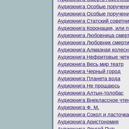
Аудиокнига Особые поручени
Аудиокнига Особые поручени
Аудиокнига Статский советни
Аудиокнига Коронация, или 
Аудиокнига Любовница смер
Аудиокнига Любовник смерт
Аудиокнига Алмазная колес
Аудиокнига Нефритовые чет
Аудиокнига Весь мир театр
Аудиокнига Черный город
Аудиокнига Планета вода
Аудиокнига Не прощаюсь
Аудиокнига Алтын-толобас
Аудиокнига Внеклассное чте
Аудиокнига Ф. М.
Аудиокнига Сокол и ласточка
Аудиокнига Аристономия