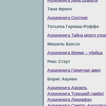
Аудиокнига День Шакала
Тана Френч
Аудиокнига Охотник
Татьяна Гармаш-Роффе
Аудиокнига Тайна моего отр
Мишель Бюсси
Аудиокнига Время – убийца
Рекс Стаут
Аудиокнига Гремучая змея
Борис Акунин
Аудиокнига Азазель
Аудиокнига Турецкий гамбит
Аудиокнига Левиафан
Аудиокнига Смерть Ахиллес