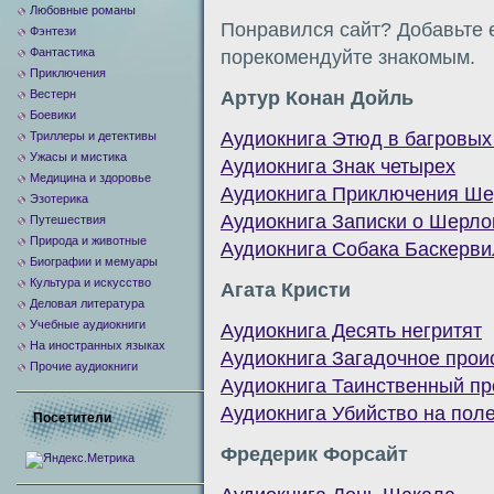
Любовные романы
Понравился сайт? Добавьте е
Фэнтези
Фантастика
порекомендуйте знакомым.
Приключения
Вестерн
Артур Конан Дойль
Боевики
Аудиокнига Этюд в багровых
Триллеры и детективы
Ужасы и мистика
Аудиокнига Знак четырех
Медицина и здоровье
Аудиокнига Приключения Ше
Эзотерика
Аудиокнига Записки о Шерло
Путешествия
Природа и животные
Аудиокнига Собака Баскерв
Биографии и мемуары
Культура и искусство
Агата Кристи
Деловая литература
Учебные аудиокниги
Аудиокнига Десять негритят
На иностранных языках
Аудиокнига Загадочное прои
Прочие аудиокниги
Аудиокнига Таинственный пр
Аудиокнига Убийство на пол
Посетители
Фредерик Форсайт