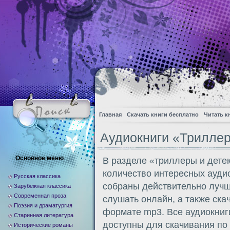
Главная
Скачать книги бесплатно
Читать к
Аудиокниги «Триллер
Основное меню
В разделе «триллеры и дете
количество интересных аудио
Русская классика
собраны действительно лучш
Зарубежная классика
Современная проза
слушать онлайн, а также ска
Поэзия и драматургия
формате mp3. Все аудиокниги 
Старинная литература
доступны для скачивания по 
Исторические романы