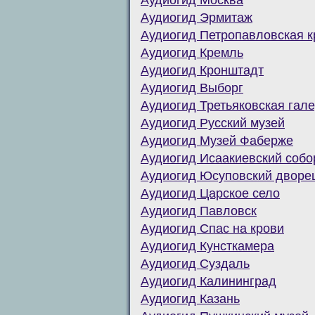
Аудиогид Москва
Аудиогид Эрмитаж
Аудиогид Петропавловская к
Аудиогид Кремль
Аудиогид Кронштадт
Аудиогид Выборг
Аудиогид Третьяковская гал
Аудиогид Русский музей
Аудиогид Музей Фаберже
Аудиогид Исаакиевский собо
Аудиогид Юсуповский дворе
Аудиогид Царское село
Аудиогид Павловск
Аудиогид Спас на крови
Аудиогид Кунсткамера
Аудиогид Суздаль
Аудиогид Калининград
Аудиогид Казань