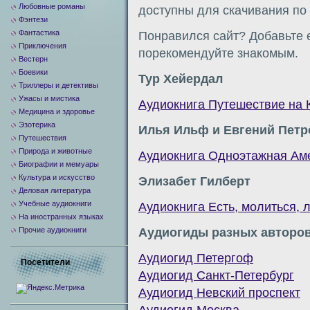
Любовные романы
доступны для скачивания по 
Фэнтези
Фантастика
Понравился сайт? Добавьте е
Приключения
порекомендуйте знакомым.
Вестерн
Боевики
Тур Хейердал
Триллеры и детективы
Ужасы и мистика
Аудиокнига Путешествие на 
Медицина и здоровье
Эзотерика
Илья Ильф и Евгений Петр
Путешествия
Природа и животные
Аудиокнига Одноэтажная Ам
Биографии и мемуары
Культура и искусство
Элизабет Гилберт
Деловая литература
Учебные аудиокниги
Аудиокнига Есть, молиться, 
На иностранных языках
Прочие аудиокниги
Аудиогиды разных авторо
Аудиогид Петергоф
Посетители
Аудиогид Санкт-Петербург
Аудиогид Невский проспект