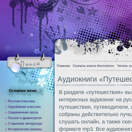
Главная
Скачать книги бесплатно
Читать к
Аудиокниги «Путеше
Основное меню
В разделе «путешествия» вы
интересных аудиокниг на рус
Русская классика
путешествия, путеводители, а
Зарубежная классика
Современная проза
собраны действительно лучш
Поэзия и драматургия
слушать онлайн, а также ска
Старинная литература
формате mp3. Все аудиокниги 
Исторические романы