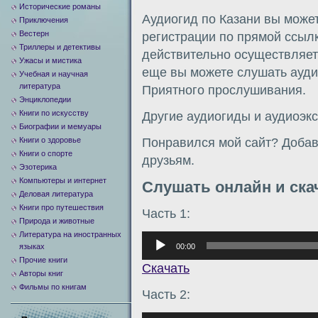
Исторические романы
Аудиогид по Казани вы может
Приключения
Вестерн
регистрации по прямой ссыл
Триллеры и детективы
действительно осуществляетс
Ужасы и мистика
еще вы можете слушать аудио
Учебная и научная
литература
Приятного прослушивания.
Энциклопедии
Книги по искусству
Другие аудиогиды и аудиоэк
Биографии и мемуары
Книги о здоровье
Понравился мой сайт? Добавь
Книги о спорте
друзьям.
Эзотерика
Компьютеры и интернет
Слушать онлайн и ска
Деловая литература
Книги про путешествия
Часть 1:
Природа и животные
Литература на иностранных
Аудиоплеер
00:00
языках
Прочие книги
Скачать
Авторы книг
Фильмы по книгам
Часть 2: