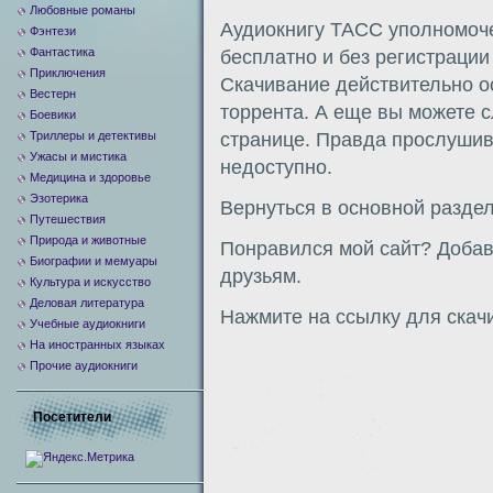
Любовные романы
Аудиокнигу ТАСС уполномоче
Фэнтези
Фантастика
бесплатно и без регистраци
Приключения
Скачивание действительно о
Вестерн
торрента. А еще вы можете с
Боевики
Триллеры и детективы
странице. Правда прослуши
Ужасы и мистика
недоступно.
Медицина и здоровье
Эзотерика
Вернуться в основной разде
Путешествия
Природа и животные
Понравился мой сайт? Добавь
Биографии и мемуары
друзьям.
Культура и искусство
Деловая литература
Нажмите на ссылку для скач
Учебные аудиокниги
На иностранных языках
Прочие аудиокниги
Посетители