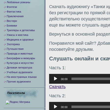
Любовные романы
Скачать аудиокнигу «Танки 
Фэнтези
Фантастика
без регистрации по прямой 
Приключения
действительно осуществляетс
Вестерн
еще вы можете слушать аудио
Боевики
Триллеры и детективы
Вернуться в основной разде
Ужасы и мистика
Медицина и здоровье
Понравился мой сайт? Добавь
Эзотерика
посоветуйте друзьям.
Путешествия
Природа и животные
Слушать онлайн и ска
Биографии и мемуары
Культура и искусство
Часть 1:
Деловая литература
Учебные аудиокниги
Аудиоплеер
На иностранных языках
00:00
Прочие аудиокниги
Скачать
Посетители
Часть 2:
Аудиоплеер
00:00