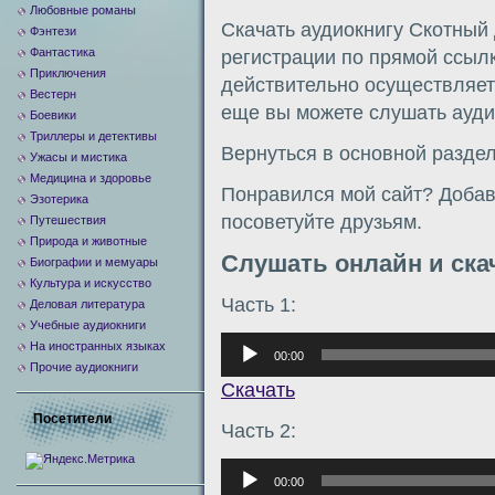
Любовные романы
Скачать аудиокнигу Скотный 
Фэнтези
Фантастика
регистрации по прямой ссыл
Приключения
действительно осуществляетс
Вестерн
еще вы можете слушать аудио
Боевики
Триллеры и детективы
Вернуться в основной разде
Ужасы и мистика
Медицина и здоровье
Понравился мой сайт? Добавь
Эзотерика
посоветуйте друзьям.
Путешествия
Природа и животные
Слушать онлайн и ска
Биографии и мемуары
Культура и искусство
Часть 1:
Деловая литература
Учебные аудиокниги
Аудиоплеер
На иностранных языках
00:00
Прочие аудиокниги
Скачать
Посетители
Часть 2:
Аудиоплеер
00:00