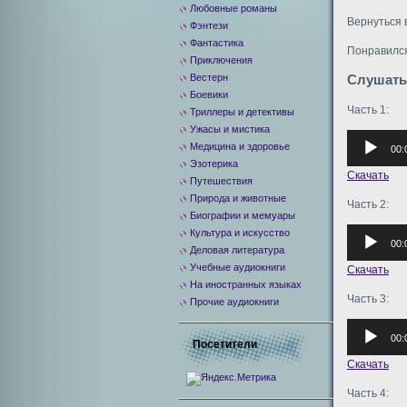
Любовные романы
Вернуться 
Фэнтези
Фантастика
Понравился
Приключения
Вестерн
Слушать
Боевики
Часть 1:
Триллеры и детективы
Ужасы и мистика
Аудиоплее
Медицина и здоровье
00:
Эзотерика
Скачать
Путешествия
Природа и животные
Часть 2:
Биографии и мемуары
Аудиоплее
Культура и искусство
00:
Деловая литература
Учебные аудиокниги
Скачать
На иностранных языках
Часть 3:
Прочие аудиокниги
Аудиоплее
00:
Посетители
Скачать
Часть 4: