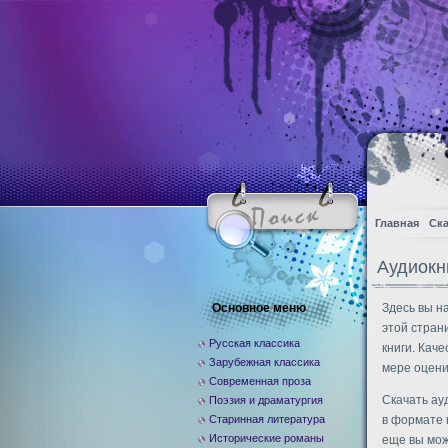
Главная
Ска
Аудиокн
Основное меню
Здесь вы н
этой стран
Русская классика
книги. Кач
Зарубежная классика
мере оцени
Современная проза
Скачать ау
Поэзия и драматургия
Старинная литература
в формате 
Исторические романы
еще вы мож