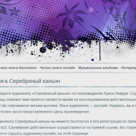
чать книги бесплатно
Читать книги онлайн
Музыкальные альбомы
Литерат
ига Серебряный каньон
айдете аудиокнигу «Серебряный каньон» по произведению Луиса Ламура. С
ицы поможет вам приятно провести время за прослушиванием действительн
ество озвучивания весьма высокое. Язык аудиокниги — русский. Надеюсь, вы в
те все части представленного здесь произведения.
диокнигу Серебряный каньон вы можете бесплатно и без регистрации по пря
mp3. Скачивание действительно осуществляется по прямой ссылке, без торре
ете слушать аудиокнигу онлайн, на этой странице.