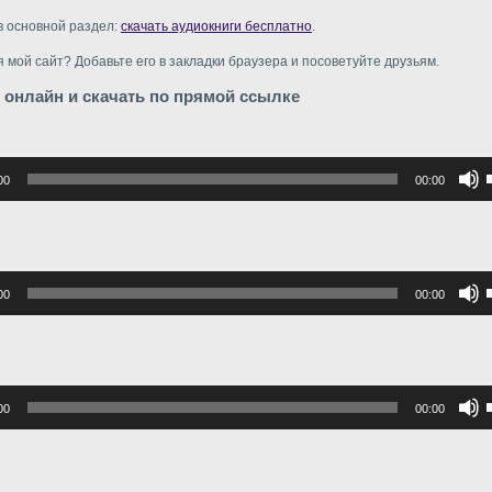
в основной раздел:
скачать аудиокниги бесплатно
.
 мой сайт? Добавьте его в закладки браузера и посоветуйте друзьям.
 онлайн и скачать по прямой ссылке
р
00
00:00
в
в
р
00
00:00
в
г
в
р
00
00:00
в
г
в