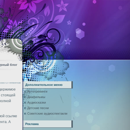
урный блог
Дополнительное меню
одержимое
Аутотренинги
о стоящей
Диафильмы
 полной
Аудиосказки
Детские песни
Советские аудиоспектакли
мой ссылке
нта. А
Реклама