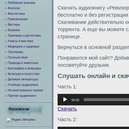
Любовные романы
Скачать аудиокнигу «Ревизо
Фэнтези
Фантастика
бесплатно и без регистраци
Приключения
Скачивание действительно о
Вестерн
торрента. А еще вы можете с
Боевики
Триллеры и детективы
странице.
Ужасы и мистика
Вернуться в основной разде
Медицина и здоровье
Эзотерика
Понравился мой сайт? Добавь
Путешествия
Природа и животные
посоветуйте друзьям.
Биографии и мемуары
Культура и искусство
Слушать онлайн и ска
Деловая литература
Учебные аудиокниги
Часть 1:
На иностранных языках
Прочие аудиокниги
Аудиоплеер
00:00
Скачать
Посетители
Часть 2: