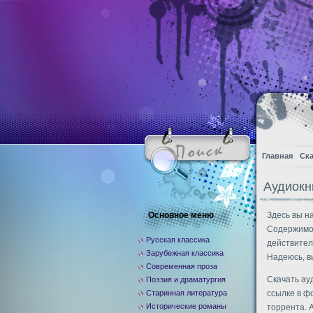
Главная
Ска
Аудиокн
Основное меню
Здесь вы н
Содержимое
Русская классика
действител
Зарубежная классика
Надеюсь, в
Современная проза
Скачать ау
Поэзия и драматургия
Старинная литература
ссылке в ф
Исторические романы
торрента. 