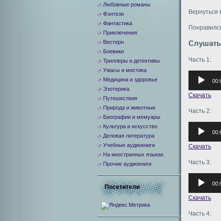
Любовные романы
Вернуться 
Фэнтези
Фантастика
Понравился
Приключения
Вестерн
Слушать
Боевики
Часть 1:
Триллеры и детективы
Ужасы и мистика
Аудиоплее
Медицина и здоровье
00:
Эзотерика
Скачать
Путешествия
Природа и животные
Часть 2:
Биографии и мемуары
Аудиоплее
Культура и искусство
00:
Деловая литература
Учебные аудиокниги
Скачать
На иностранных языках
Часть 3:
Прочие аудиокниги
Аудиоплее
00:
Посетители
Скачать
Часть 4: