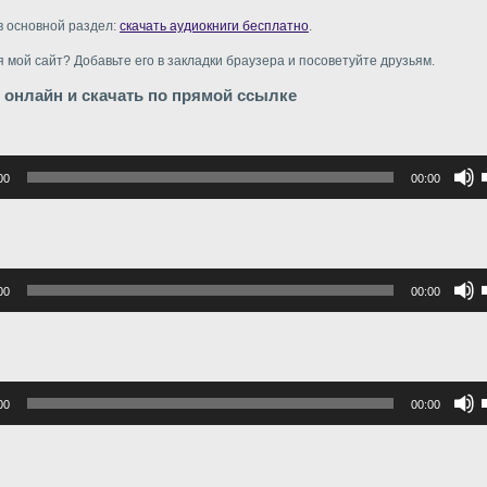
в основной раздел:
скачать аудиокниги бесплатно
.
 мой сайт? Добавьте его в закладки браузера и посоветуйте друзьям.
 онлайн и скачать по прямой ссылке
р
00
00:00
в
в
р
00
00:00
в
г
в
р
00
00:00
в
г
в