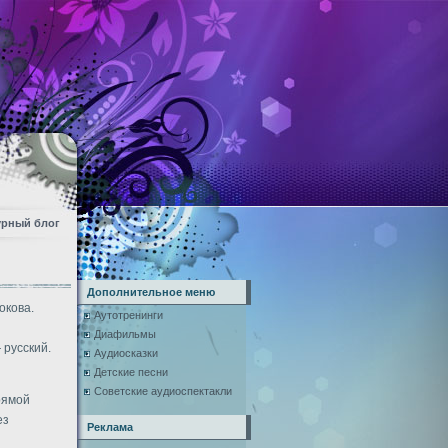
урный блог
Дополнительное меню
окова.
Аутотренинги
Диафильмы
 русский.
Аудиосказки
Детские песни
Советские аудиоспектакли
рямой
ез
Реклама