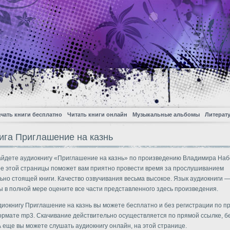
чать книги бесплатно
Читать книги онлайн
Музыкальные альбомы
Литерат
ига Приглашение на казнь
айдете аудиокнигу «Приглашение на казнь» по произведению Владимира Наб
 этой страницы поможет вам приятно провести время за прослушиванием
ьно стоящей книги. Качество озвучивания весьма высокое. Язык аудиокниги —
ы в полной мере оцените все части представленного здесь произведения.
диокнигу Приглашение на казнь вы можете бесплатно и без регистрации по п
ормате mp3. Скачивание действительно осуществляется по прямой ссылке, б
А еще вы можете слушать аудиокнигу онлайн, на этой странице.