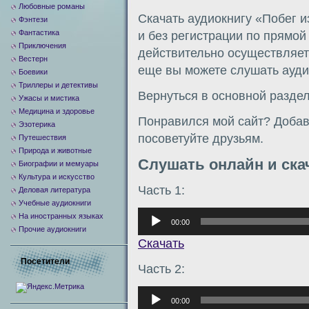
Любовные романы
Скачать аудиокнигу «Побег 
Фэнтези
Фантастика
и без регистрации по прямо
Приключения
действительно осуществляетс
Вестерн
еще вы можете слушать аудио
Боевики
Триллеры и детективы
Вернуться в основной разде
Ужасы и мистика
Медицина и здоровье
Понравился мой сайт? Добавь
Эзотерика
посоветуйте друзьям.
Путешествия
Природа и животные
Слушать онлайн и ска
Биографии и мемуары
Культура и искусство
Часть 1:
Деловая литература
Учебные аудиокниги
Аудиоплеер
На иностранных языках
00:00
Прочие аудиокниги
Скачать
Посетители
Часть 2:
Аудиоплеер
00:00