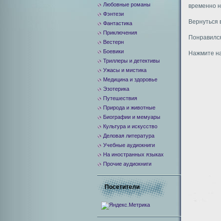
Любовные романы
временно н
Фэнтези
Вернуться 
Фантастика
Приключения
Понравился
Вестерн
Боевики
Нажмите на
Триллеры и детективы
Ужасы и мистика
Медицина и здоровье
Эзотерика
Путешествия
Природа и животные
Биографии и мемуары
Культура и искусство
Деловая литература
Учебные аудиокниги
На иностранных языках
Прочие аудиокниги
Посетители