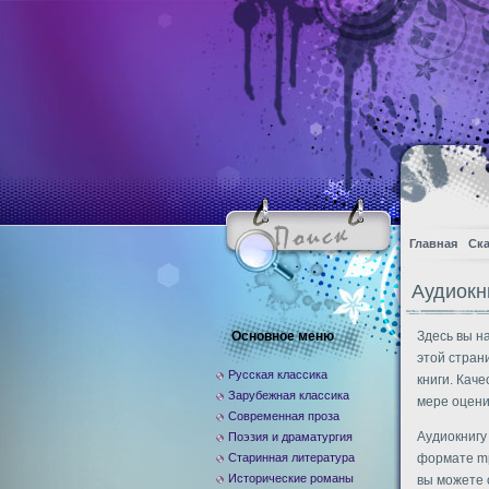
Главная
Ска
Аудиокн
Основное меню
Здесь вы н
этой стран
Русская классика
книги. Кач
Зарубежная классика
мере оцени
Современная проза
Аудиокнигу
Поэзия и драматургия
Старинная литература
формате mp
Исторические романы
вы можете 