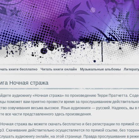
чать книги бесплатно
Читать книги онлайн
Музыкальные альбомы
Литерат
ига Ночная стража
айдете аудиокнигу «Ночная стража» по произведению Терри Пратчетта. Сод
ицы поможет вам приятно провести время за прослушиванием действительн
ество озвучивания весьма высокое. Язык аудиокниги — русский. Надеюсь, вы в
те все части представленного здесь произведения.
 Ночная стража вы можете скачать бесплатно и без регистрации по прямой сс
3. Скачивание действительно осуществляется по прямой ссылке, без торрен
слушать аудиокнигу онлайн, на этой странице. Правда прослушивание в реж