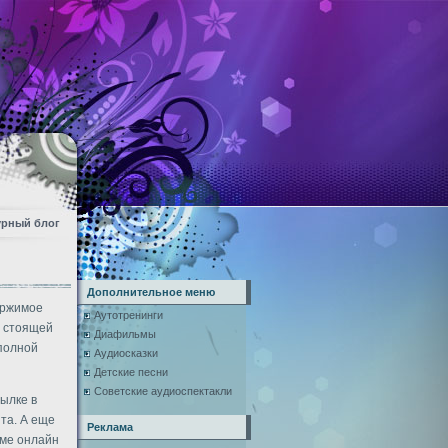
урный блог
Дополнительное меню
ержимое
Аутотренинги
о стоящей
Диафильмы
 полной
Аудиосказки
Детские песни
Советские аудиоспектакли
ылке в
та. А еще
Реклама
име онлайн