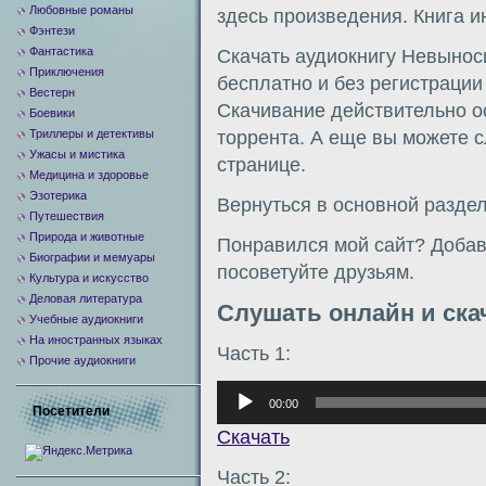
Любовные романы
здесь произведения. Книга и
Фэнтези
Фантастика
Скачать аудиокнигу Невынос
Приключения
бесплатно и без регистраци
Вестерн
Скачивание действительно о
Боевики
Триллеры и детективы
торрента. А еще вы можете с
Ужасы и мистика
странице.
Медицина и здоровье
Эзотерика
Вернуться в основной разде
Путешествия
Природа и животные
Понравился мой сайт? Добавь
Биографии и мемуары
посоветуйте друзьям.
Культура и искусство
Деловая литература
Слушать онлайн и ска
Учебные аудиокниги
На иностранных языках
Часть 1:
Прочие аудиокниги
Аудиоплеер
00:00
Посетители
Скачать
Часть 2: