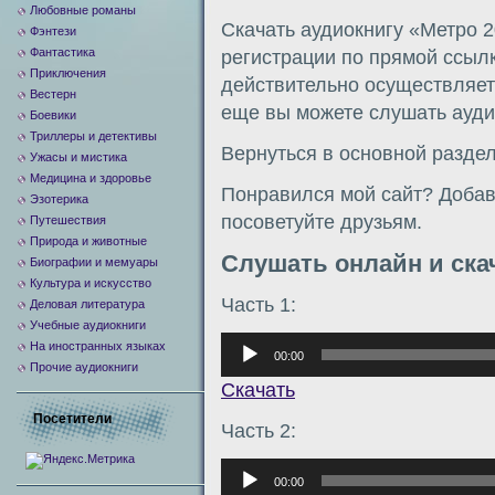
Любовные романы
Скачать аудиокнигу «Метро 2
Фэнтези
Фантастика
регистрации по прямой ссыл
Приключения
действительно осуществляетс
Вестерн
еще вы можете слушать аудио
Боевики
Триллеры и детективы
Вернуться в основной разде
Ужасы и мистика
Медицина и здоровье
Понравился мой сайт? Добавь
Эзотерика
посоветуйте друзьям.
Путешествия
Природа и животные
Слушать онлайн и ска
Биографии и мемуары
Культура и искусство
Часть 1:
Деловая литература
Учебные аудиокниги
Аудиоплеер
На иностранных языках
00:00
Прочие аудиокниги
Скачать
Посетители
Часть 2:
Аудиоплеер
00:00