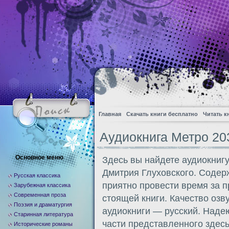
Главная
Скачать книги бесплатно
Читать к
Аудиокнига Метро 20
Основное меню
Здесь вы найдете аудиокниг
Дмитрия Глуховского. Содер
Русская классика
приятно провести время за 
Зарубежная классика
Современная проза
стоящей книги. Качество озв
Поэзия и драматургия
аудиокниги — русский. Надею
Старинная литература
части представленного здес
Исторические романы