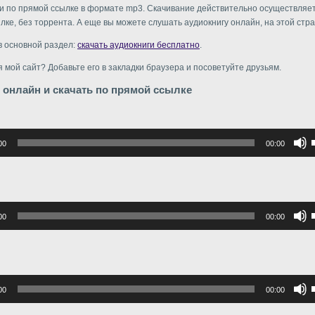
и по прямой ссылке в формате mp3. Скачивание действительно осуществляе
лке, без торрента. А еще вы можете слушать аудиокнигу онлайн, на этой стр
в основной раздел:
скачать аудиокниги бесплатно
.
 мой сайт? Добавьте его в закладки браузера и посоветуйте друзьям.
 онлайн и скачать по прямой ссылке
р
00
00:00
в
в
р
00
00:00
в
г
в
р
00
00:00
в