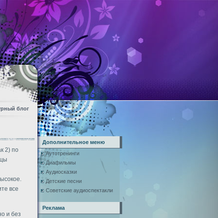
урный блог
Дополнительное меню
к 2) по
Аутотренинги
ицы
Диафильмы
Аудиосказки
высокое.
Детские песни
ите все
Советские аудиоспектакли
Реклама
о и без