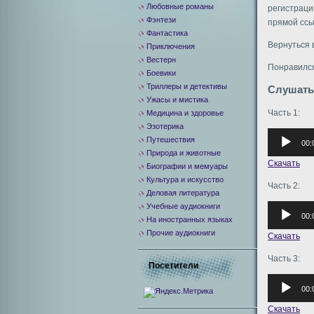
Любовные романы
регистраци
Фэнтези
прямой ссы
Фантастика
Вернуться 
Приключения
Вестерн
Понравился
Боевики
Триллеры и детективы
Слушать
Ужасы и мистика
Часть 1:
Медицина и здоровье
Эзотерика
Аудиоплее
Путешествия
00:
Природа и животные
Скачать
Биографии и мемуары
Культура и искусство
Часть 2:
Деловая литература
Учебные аудиокниги
Аудиоплее
00:
На иностранных языках
Прочие аудиокниги
Скачать
Часть 3:
Посетители
Аудиоплее
00:
Скачать