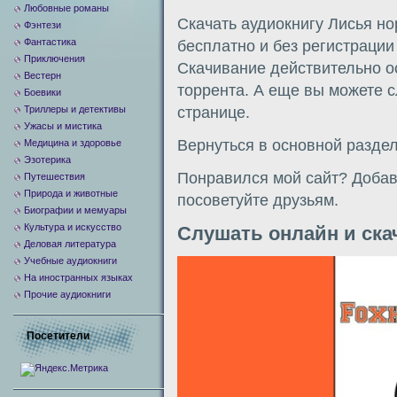
Любовные романы
Скачать аудиокнигу Лисья но
Фэнтези
Фантастика
бесплатно и без регистраци
Приключения
Скачивание действительно о
Вестерн
торрента. А еще вы можете с
Боевики
Триллеры и детективы
странице.
Ужасы и мистика
Вернуться в основной разде
Медицина и здоровье
Эзотерика
Понравился мой сайт? Добавь
Путешествия
Природа и животные
посоветуйте друзьям.
Биографии и мемуары
Культура и искусство
Слушать онлайн и ска
Деловая литература
Учебные аудиокниги
Видеоплеер
На иностранных языках
Прочие аудиокниги
Посетители