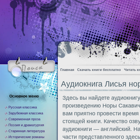
Главная
Скачать книги бесплатно
Читать к
Аудиокнига Лисья но
Основное меню
Здесь вы найдете аудиокнигу
произведению Норы Сакавич
Русская классика
вам приятно провести время
Зарубежная классика
Современная проза
стоящей книги. Качество озв
Поэзия и драматургия
аудиокниги — английский. Н
Старинная литература
части представленного здес
Исторические романы