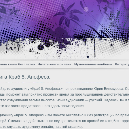
чать книги бесплатно
Читать книги онлайн
Музыкальные альбомы
Литерат
ига Краб 5. Апофеоз.
айдете аудиокнигу «Краб 5. Апофеоз.» по произведению Юрия Винокурова. 
ицы поможет вам приятно провести время за прослушиванием действительн
ество озвучивания весьма высокое. Язык аудиокниги — русский. Надеюсь, вы в
те все части представленного здесь произведения.
диокнигу «Краб 5. Апофеоз.» вы можете бесплатно и без регистрации по пря
mp3. Скачивание действительно осуществляется по прямой ссылке, без торре
ете слушать аудиокнигу онлайн, на этой странице.