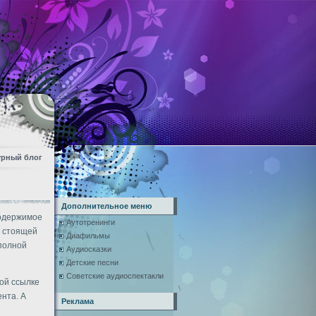
урный блог
Дополнительное меню
Содержимое
Аутотренинги
о стоящей
Диафильмы
 полной
Аудиосказки
Детские песни
Советские аудиоспектакли
мой ссылке
нта. А
Реклама