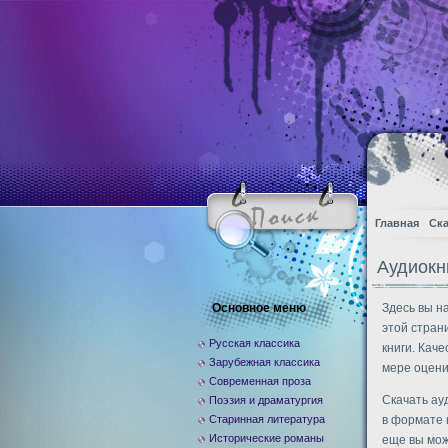
Главная
Ска
Аудиокн
Основное меню
Здесь вы н
этой стран
Русская классика
книги. Кач
Зарубежная классика
мере оцени
Современная проза
Скачать ау
Поэзия и драматургия
Старинная литература
в формате 
Исторические романы
еще вы мож