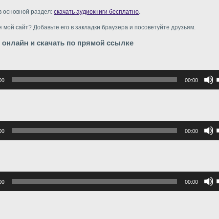
в основной раздел:
скачать аудиокниги бесплатно
.
 мой сайт? Добавьте его в закладки браузера и посоветуйте друзьям.
 онлайн и скачать по прямой ссылке
р
00
00:00
в
в
р
00
00:00
в
г
в
р
00
00:00
в
г
в