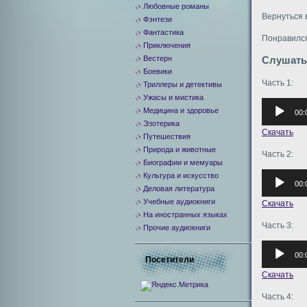
Любовные романы
Вернуться 
Фэнтези
Фантастика
Понравился
Приключения
Вестерн
Слушать
Боевики
Часть 1:
Триллеры и детективы
Ужасы и мистика
Аудиоплее
Медицина и здоровье
00:
Эзотерика
Скачать
Путешествия
Природа и животные
Часть 2:
Биографии и мемуары
Аудиоплее
Культура и искусство
00:
Деловая литература
Учебные аудиокниги
Скачать
На иностранных языках
Часть 3:
Прочие аудиокниги
Аудиоплее
00:
Посетители
Скачать
Часть 4: