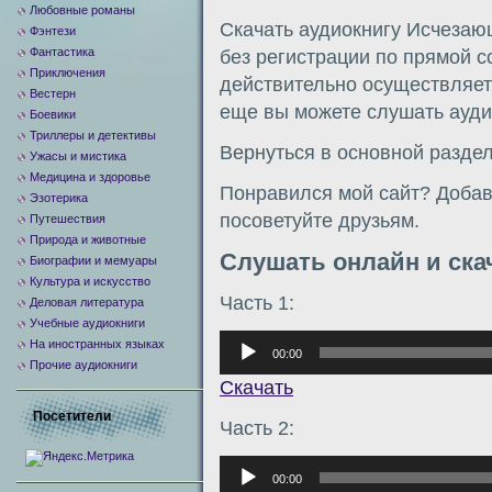
Любовные романы
Скачать аудиокнигу Исчезаю
Фэнтези
Фантастика
без регистрации по прямой 
Приключения
действительно осуществляетс
Вестерн
еще вы можете слушать аудио
Боевики
Триллеры и детективы
Вернуться в основной разде
Ужасы и мистика
Медицина и здоровье
Понравился мой сайт? Добавь
Эзотерика
посоветуйте друзьям.
Путешествия
Природа и животные
Слушать онлайн и ска
Биографии и мемуары
Культура и искусство
Часть 1:
Деловая литература
Учебные аудиокниги
Аудиоплеер
На иностранных языках
00:00
Прочие аудиокниги
Скачать
Посетители
Часть 2:
Аудиоплеер
00:00