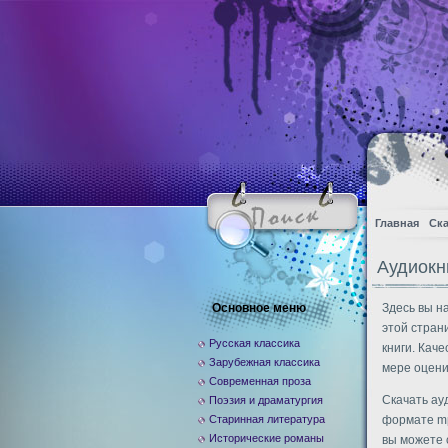
Главная
Ска
Аудиокн
Основное меню
Здесь вы н
этой стран
Русская классика
книги. Кач
Зарубежная классика
мере оцени
Современная проза
Скачать ау
Поэзия и драматургия
Старинная литература
формате mp
Исторические романы
вы можете 