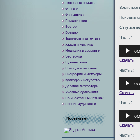
Любовные романы
Вернуться 
Фэнтези
Фантастика
Понравился
Приключения
Вестерн
Слушать
Боевики
Часть 1:
Триллеры и детективы
Ужасы и мистика
Аудиоплее
Медицина и здоровье
00:
Эзотерика
Скачать
Путешествия
Природа и животные
Часть 2:
Биографии и мемуары
Аудиоплее
Культура и искусство
00:
Деловая литература
Учебные аудиокниги
Скачать
На иностранных языках
Часть 3:
Прочие аудиокниги
Аудиоплее
00:
Посетители
Скачать
Часть 4: