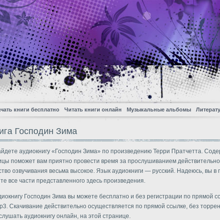
чать книги бесплатно
Читать книги онлайн
Музыкальные альбомы
Литерат
ига Господин Зима
айдете аудиокнигу «Господин Зима» по произведению Терри Пратчетта. Сод
ицы поможет вам приятно провести время за прослушиванием действительн
ество озвучивания весьма высокое. Язык аудиокниги — русский. Надеюсь, вы в
те все части представленного здесь произведения.
диокнигу Господин Зима вы можете бесплатно и без регистрации по прямой с
3. Скачивание действительно осуществляется по прямой ссылке, без торрен
слушать аудиокнигу онлайн, на этой странице.