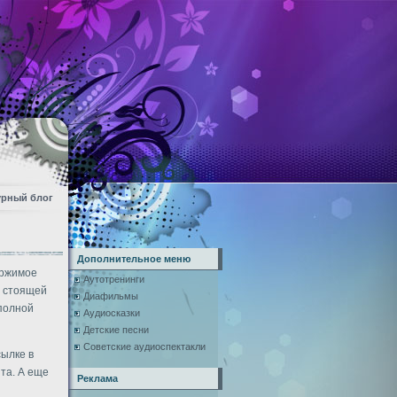
урный блог
Дополнительное меню
ержимое
Аутотренинги
о стоящей
Диафильмы
 полной
Аудиосказки
Детские песни
Советские аудиоспектакли
сылке в
та. А еще
Реклама