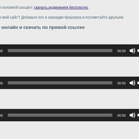
в основной раздел:
скачать аудиокниги бесплатно
.
 мой сайт? Добавьте его в закладки браузера и посоветуйте друзьям.
 онлайн и скачать по прямой ссылке
р
00
00:00
в
в
р
00
00:00
в
г
в
р
00
00:00
в
г
в