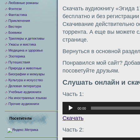
Любовные романы
Скачать аудиокнигу «Эгида 1
Фэнтези
Фантастика
бесплатно и без регистраци
Приключения
Скачивание действительно о
Вестерн
торрента. А еще вы можете с
Боевики
Триллеры и детективы
странице.
Ужасы и мистика
Вернуться в основной разде
Медицина и здоровье
Эзотерика
Понравился мой сайт? Добавь
Путешествия
Природа и животные
посоветуйте друзьям.
Биографии и мемуары
Культура и искусство
Слушать онлайн и ска
Деловая литература
Учебные аудиокниги
Часть 1:
На иностранных языках
Прочие аудиокниги
Аудиоплеер
00:00
Скачать
Посетители
Часть 2: