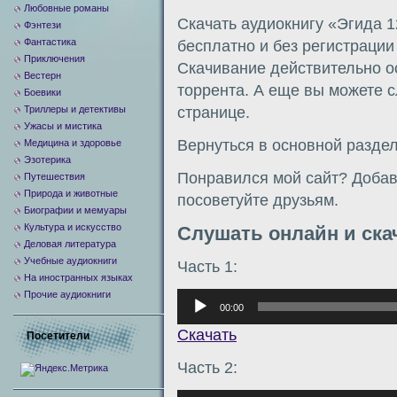
Любовные романы
Скачать аудиокнигу «Эгида 1
Фэнтези
Фантастика
бесплатно и без регистраци
Приключения
Скачивание действительно о
Вестерн
торрента. А еще вы можете с
Боевики
Триллеры и детективы
странице.
Ужасы и мистика
Вернуться в основной разде
Медицина и здоровье
Эзотерика
Понравился мой сайт? Добавь
Путешествия
Природа и животные
посоветуйте друзьям.
Биографии и мемуары
Культура и искусство
Слушать онлайн и ска
Деловая литература
Учебные аудиокниги
Часть 1:
На иностранных языках
Прочие аудиокниги
Аудиоплеер
00:00
Скачать
Посетители
Часть 2: