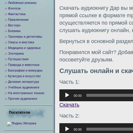
Любовные романы
Скачать аудиокнигу Дар вы м
Фэнтези
Фантастика
прямой ссылке в формате mp
Приключения
осуществляется по прямой сс
Вестерн
слушать аудиокнигу онлайн, 
Боевики
Триллеры и детективы
Вернуться в основной разде
Ужасы и мистика
Медицина и здоровье
Понравился мой сайт? Добавь
Эзотерика
посоветуйте друзьям.
Путешествия
Природа и животные
Слушать онлайн и ска
Биографии и мемуары
Культура и искусство
Часть 1:
Деловая литература
Учебные аудиокниги
Аудиоплеер
На иностранных языках
00:00
Прочие аудиокниги
Скачать
Посетители
Часть 2:
Аудиоплеер
00:00