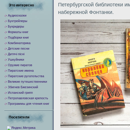
Петербургской библиотеки и
Это интересно
набережной Фонтанки.
Аудиосказки
Буктрейлеры
Букридеры
Форматы книг
Подборки книг
Комбинаторика
Детские песни
Дитячі пісні
Ушкуйники
Оружие пиратов
Пиратские имена
Пиратские ругательства
Великие путешественники
Збигнев Бжезинский
Испанский грипп
Петропавловская крепость
Программы для чтения книг
Посетители