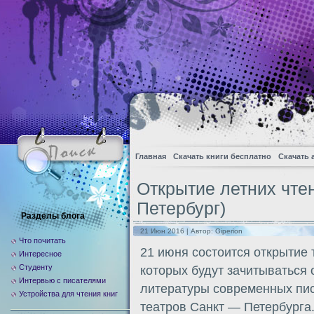
Главная
Скачать книги бесплатно
Скачать 
Открытие летних чтен
Петербург)
Разделы блога
21 Июн 2016 | Автор:
Giperion
Что почитать
21 июня состоится открытие 
Интересное
Студенту
которых будут зачитываться
Интервью с писателями
литературы современных пи
Устройства для чтения книг
театров Санкт — Петербурга.