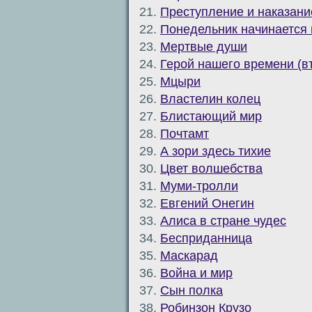
21.
Преступление и наказани
22.
Понедельник начинается 
23.
Мертвые души
24.
Герой нашего времени (в
25.
Мцыри
26.
Властелин колец
27.
Блистающий мир
28.
Почтамт
29.
А зори здесь тихие
30.
Цвет волшебства
31.
Муми-тролли
32.
Евгений Онегин
33.
Алиса в стране чудес
34.
Бесприданница
35.
Маскарад
36.
Война и мир
37.
Сын полка
38.
Робинзон Крузо