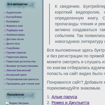
Это интересно
К сведению. Буктрейлер
короткий видеоролик,
Аудиосказки
Буктрейлеры
определенную книгу. 
Букридеры
пропаганды чтения и ре
Форматы книг
активно создаваться т
Подборки книг
Комбинаторика
событиям. Так появились
Детские песни
новогоднюю литературу и 
Дитячі пісні
Ушкуйники
Все выложенные здесь буктр
Оружие пиратов
и без регистрации по прямо
Пиратские имена
можете смотреть и слушать 
Пиратские ругательства
Великие путешественники
по книгам отбирались вдумчи
Збигнев Бжезинский
попасть на сайт видео было
Испанский грипп
Петропавловская крепость
Понравился сайт? Добавьте е
Программы для чтения книг
порекомендуйте знакомым.
Посетители
1.
Алые паруса
2.
Ромео и Джульетта