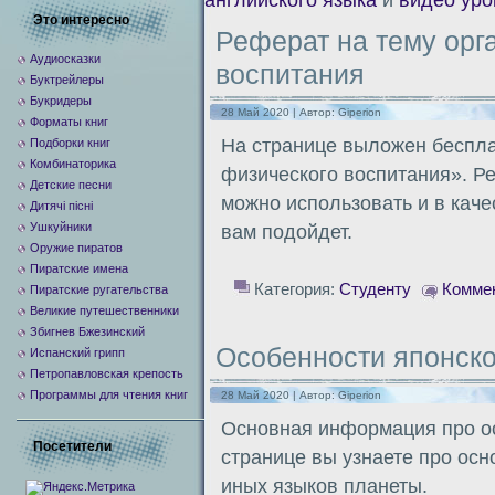
английского языка
и
видео уро
Это интересно
Реферат на тему орг
Аудиосказки
воспитания
Буктрейлеры
Букридеры
28 Май 2020 | Автор:
Giperion
Форматы книг
На странице выложен беспла
Подборки книг
Комбинаторика
физического воспитания». Р
Детские песни
можно использовать и в каче
Дитячі пісні
Ушкуйники
вам подойдет.
Оружие пиратов
Пиратские имена
Категория:
Студенту
Коммен
Пиратские ругательства
Великие путешественники
Збигнев Бжезинский
Особенности японско
Испанский грипп
Петропавловская крепость
Программы для чтения книг
28 Май 2020 | Автор:
Giperion
Основная информация про ос
Посетители
странице вы узнаете про осн
иных языков планеты.