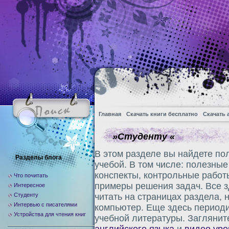
Главная
Скачать книги бесплатно
Скачать 
»Студенту «
В этом разделе вы найдете п
Разделы блога
учебой. В том числе: полезные
конспекты, контрольные работ
Что почитать
примеры решения задач. Все 
Интересное
Студенту
читать на страницах раздела, 
Интервью с писателями
компьютер. Еще здесь период
Устройства для чтения книг
учебной литературы. Заглянит