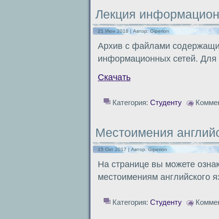
Лекция информацион
21 Июн 2018 | Автор:
Giperion
Архив с файлами содержащи
информационных сетей. Для 
Скачать
Категория:
Студенту
Комме
Местоимения английс
15 Окт 2017 | Автор:
Giperion
На странице вы можете озна
местоимениям английского я
Категория:
Студенту
Комме