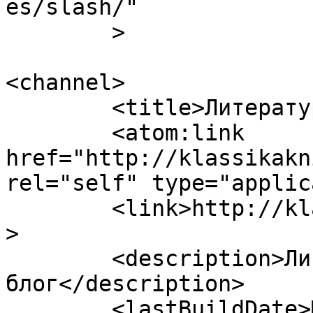
es/slash/"

	>

<channel>

	<title>Литературный блог</title>

	<atom:link 
href="http://klassikakn
rel="self" type="applic
	<link>http://klassikaknigi.info/blog</link
>

	<description>Литературный 
блог</description>

	<lastBuildDate>Mon, 21 Oct 2024 00:01:13 