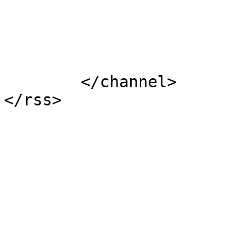
			</item>
	</channel>

</rss>