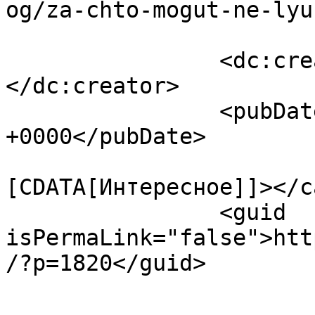
og/za-chto-mogut-ne-lyu
		<dc:creator><![CDATA[Giperion]]>
</dc:creator>

		<pubDate>Sun, 20 Oct 2024 23:58:36 
+0000</pubDate>

				<catego
[CDATA[Интересное]]></c
		<guid 
isPermaLink="false">htt
/?p=1820</guid>

					<de