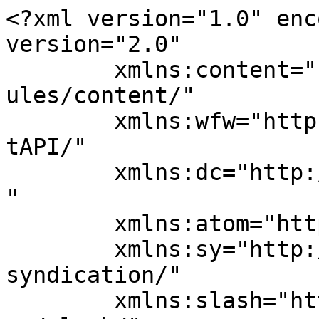
<?xml version="1.0" enc
version="2.0"

	xmlns:content="http://purl.org/rss/1.0/mod
ules/content/"

	xmlns:wfw="http://wellformedweb.org/Commen
tAPI/"

	xmlns:dc="http://purl.org/dc/elements/1.1/
"

	xmlns:atom="http://www.w3.org/2005/Atom"

	xmlns:sy="http://purl.org/rss/1.0/modules/
syndication/"

	xmlns:slash="http://purl.org/rss/1.0/modul