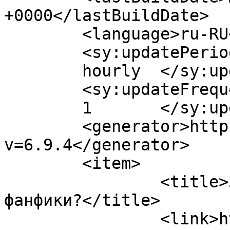
+0000</lastBuildDate>

	<language>ru-RU</language>

	<sy:updatePeriod>

	hourly	</sy:updatePeriod>

	<sy:updateFrequency>

	1	</sy:updateFrequency>

	<generator>https://wordpress.org/?
v=6.9.4</generator>

	<item>

		<title>За что могут не любить 
фанфики?</title>

		<link>http://klassikaknigi.info/bl