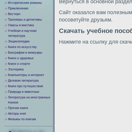
Вернуться в основной разде
Исторические романы
Приключения
Сайт оказался вам полезным?
Вестерн
посоветуйте друзьям.
Триллеры и детективы
Ужасы и мистика
Скачать учебное посо
Учебная и научная
литература
Нажмите на ссылку для скач
Энциклопедии
Книги по искусству
Биографии и мемуары
Книги о здоровье
Книги о спорте
Эзотерика
Компьютеры и интернет
Деловая литература
Книги про путешествия
Природа и животные
Литература на иностранных
языках
Прочие книги
Авторы книг
Фильмы по книгам