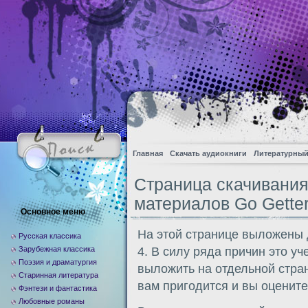
Главная
Скачать аудиокниги
Литературный
Страница скачивани
материалов Go Getter
Основное меню
На этой странице выложены 
Русская классика
Зарубежная классика
4. В силу ряда причин это у
Поэзия и драматургия
выложить на отдельной стра
Старинная литература
вам пригодится и вы оцените
Фэнтези и фантастика
Любовные романы