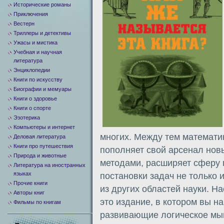
Исторические романы
Приключения
Вестерн
Триллеры и детективы
Ужасы и мистика
Учебная и научная
литература
Энциклопедии
Книги по искусству
Биографии и мемуары
Книги о здоровье
Книги о спорте
Эзотерика
Компьютеры и интернет
многих. Между тем математик
Деловая литература
Книги про путешествия
пополняет свой арсенал нов
Природа и животные
методами, расширяет сферу 
Литература на иностранных
языках
постановки задач не только и
Прочие книги
из других областей науки. Н
Авторы книг
это издание, в котором вы н
Фильмы по книгам
развивающие логическое мы