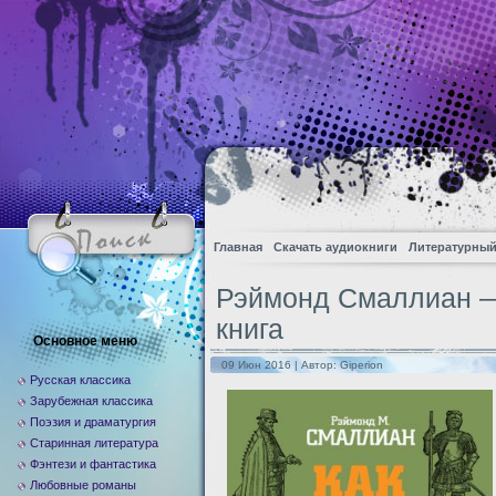
Главная
Скачать аудиокниги
Литературный
Рэймонд Смаллиан —
книга
Основное меню
09 Июн 2016 | Автор:
Giperion
Русская классика
Зарубежная классика
Поэзия и драматургия
Старинная литература
Фэнтези и фантастика
Любовные романы