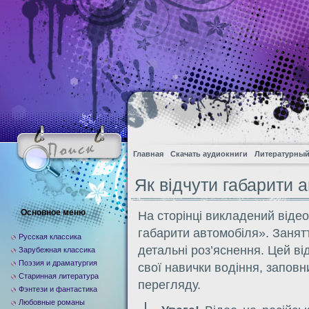
Главная
Скачать аудиокниги
Литературный
Як відчути габарити 
Основное меню
На сторінці викладений відео
габарити автомобіля». Занятт
Русская классика
детальні роз’яснення. Цей в
Зарубежная классика
Поэзия и драматургия
свої навички водіння, запов
Старинная литература
перегляду.
Фэнтези и фантастика
Любовные романы