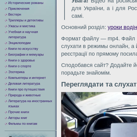
Увага!
Відео на російськ
Исторические романы
для України, а і для Ро
Приключения
Вестерн
самі.
Триллеры и детективы
Ужасы и мистика
Основний розділ:
уроки воді
Учебная и научная
литература
Формат файлу — mp4. Файл 
Энциклопедии
слухати в режимы онлайн, а 
Книги по искусству
реєстрації по прямому посила
Биографии и мемуары
Книги о здоровье
Сподобався сайт? Додайте йо
Книги о спорте
порадьте знайомім.
Эзотерика
Компьютеры и интернет
Переглядати та слуха
Деловая литература
Книги про путешествия
Видеоплеер
Природа и животные
Литература на иностранных
языках
Прочие книги
Авторы книг
Фильмы по книгам