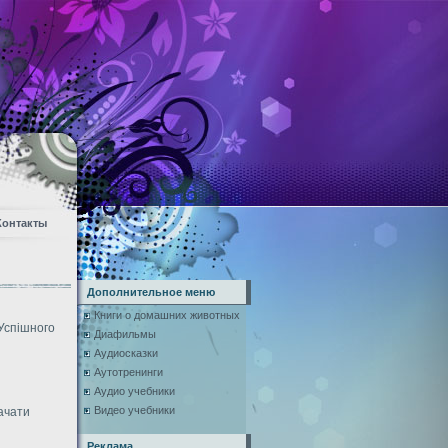
Контакты
Дополнительное меню
Книги о домашних животных
 Успiшного
Диафильмы
Аудиосказки
Аутотренинги
Аудио учебники
Видео учебники
ачати
Реклама