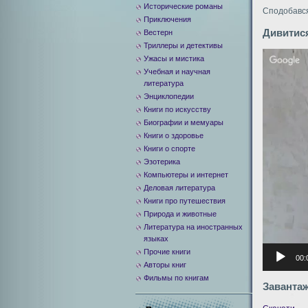
Исторические романы
Сподобався
Приключения
Дивитися
Вестерн
Триллеры и детективы
Видеоплее
Ужасы и мистика
Учебная и научная
литература
Энциклопедии
Книги по искусству
Биографии и мемуары
Книги о здоровье
Книги о спорте
Эзотерика
Компьютеры и интернет
Деловая литература
Книги про путешествия
Природа и животные
Литература на иностранных
языках
Прочие книги
00:
Авторы книг
Фильмы по книгам
Заванта