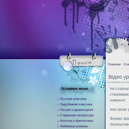
Главная
Ска
Вiдео ур
Основное меню
На сторiнцi
створювався
Русская классика
навчання.
Зарубежная классика
Iншi уроки:
Поэзия и драматургия
Старинная литература
Формат фай
Фэнтези и фантастика
безкоштовн
Любовные романы