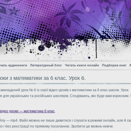
чать аудиокниги
Литературный блог
Читать книги онлайн
Подборки книг
оки з математики за 6 клас. Урок 6.
 викладений урок № 6 iз серiї вiдео урокiв з математики за 6 клас школи. Урок
 для українських та росiйських школярiв. Сподiваюсь, вiн буде вам корисним.
відео уроки — математика 6 клас
.
лу — mp4. Файл можна не лише дивитися i cлухати в режимi онлайн, але й ск
о i без реєстрації по прямому посиланню. Зробити це можна нижче.