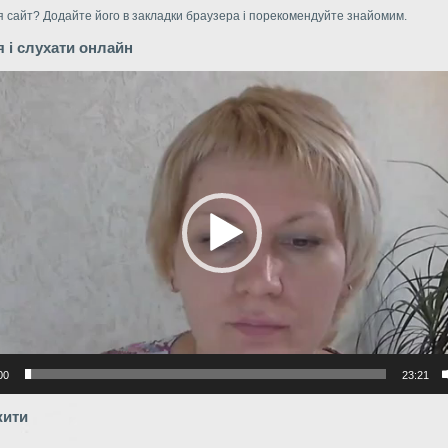
 сайт? Додайте його в закладки браузера i порекомендуйте знайомим.
 i слухати онлайн
р
00
23:21
жити