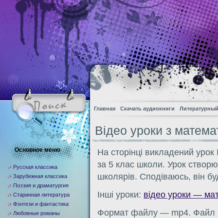
Главная
Скачать аудиокниги
Литературный
Вiдео уроки з математ
Основное меню
На сторiнцi викладений урок №
за 5 клас школи. Урок створю
Русская классика
школярiв. Сподiваюсь, вiн б
Зарубежная классика
Поэзия и драматургия
Iншi уроки:
відео уроки — ма
Старинная литература
Фэнтези и фантастика
Формат файлу — mp4. Файл м
Любовные романы