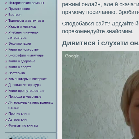
Исторические романы
режимi онлайн, але й скачати
Приключения
прямому посиланню. Зробити
Вестерн
Триллеры и детективы
Сподобався сайт? Додайте йо
Ужасы и мистика
порекомендуйте знайомим.
Учебная и научная
литература
Дивитися i слухати о
Энциклопедии
Книги по искусству
Видеоплеер
Биографии и мемуары
Книги о здоровье
Книги о спорте
Эзотерика
Компьютеры и интернет
Деловая литература
Книги про путешествия
Природа и животные
Литература на иностранных
языках
Прочие книги
Авторы книг
Фильмы по книгам