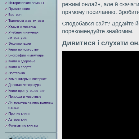
Исторические романы
режимi онлайн, але й скачати
Приключения
прямому посиланню. Зробити
Вестерн
Триллеры и детективы
Сподобався сайт? Додайте йо
Ужасы и мистика
порекомендуйте знайомим.
Учебная и научная
литература
Дивитися i слухати о
Энциклопедии
Книги по искусству
Видеоплеер
Биографии и мемуары
Книги о здоровье
Книги о спорте
Эзотерика
Компьютеры и интернет
Деловая литература
Книги про путешествия
Природа и животные
Литература на иностранных
языках
Прочие книги
Авторы книг
Фильмы по книгам