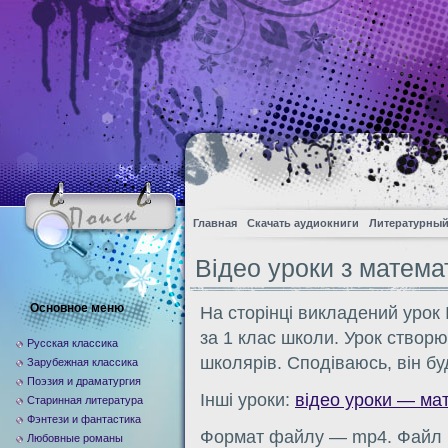
Главная
Скачать аудиокниги
Литературный
Вiдео уроки з математ
Основное меню
На сторiнцi викладений урок №
за 1 клас школи. Урок створю
Русская классика
школярiв. Сподiваюсь, вiн б
Зарубежная классика
Поэзия и драматургия
Iншi уроки:
відео уроки — ма
Старинная литература
Фэнтези и фантастика
Формат файлу — mp4. Файл м
Любовные романы