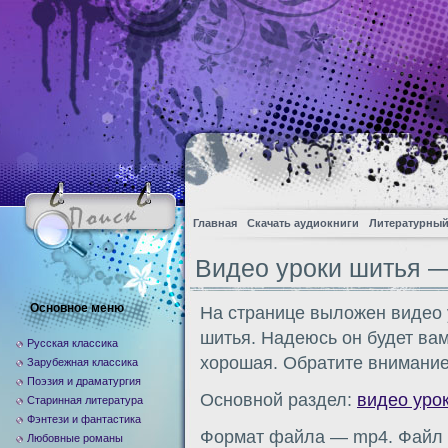
Главная
Скачать аудиокниги
Литературный
Видео уроки шитья —
Основное меню
На странице выложен видео у
шитья. Надеюсь он будет ва
Русская классика
хорошая. Обратите внимание
Зарубежная классика
Поэзия и драматургия
Основной раздел:
видео уро
Старинная литература
Фэнтези и фантастика
Формат файла — mp4. Файл м
Любовные романы