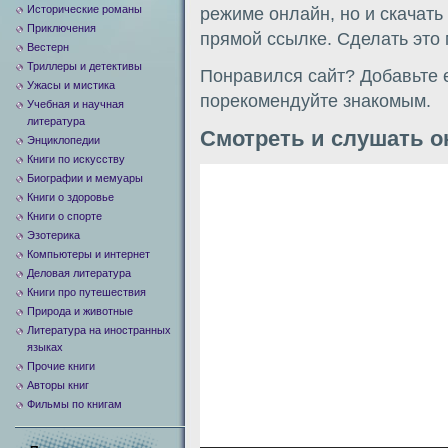
Исторические романы
режиме онлайн, но и скачать
Приключения
прямой ссылке. Сделать это
Вестерн
Триллеры и детективы
Понравился сайт? Добавьте е
Ужасы и мистика
порекомендуйте знакомым.
Учебная и научная
литература
Смотреть и слушать о
Энциклопедии
Книги по искусству
Видеоплеер
Биографии и мемуары
Книги о здоровье
Книги о спорте
Эзотерика
Компьютеры и интернет
Деловая литература
Книги про путешествия
Природа и животные
Литература на иностранных
языках
Прочие книги
Авторы книг
Фильмы по книгам