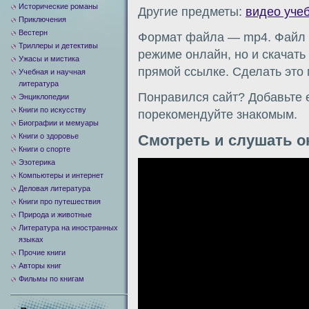
Исторические романы
Другие предметы:
видео уче
Приключения
Вестерн
Формат файла — mp4. Файл м
Триллеры и детективы
режиме онлайн, но и скачать
Ужасы и мистика
прямой ссылке. Сделать это
Учебная и научная
литература
Понравился сайт? Добавьте е
Энциклопедии
Книги по искусству
порекомендуйте знакомым.
Биографии и мемуары
Книги о здоровье
Смотреть и слушать о
Книги о спорте
Эзотерика
Видеоплеер
Компьютеры и интернет
Деловая литература
Книги про путешествия
Природа и животные
Литература на иностранных
языках
Прочие книги
Авторы книг
Фильмы по книгам