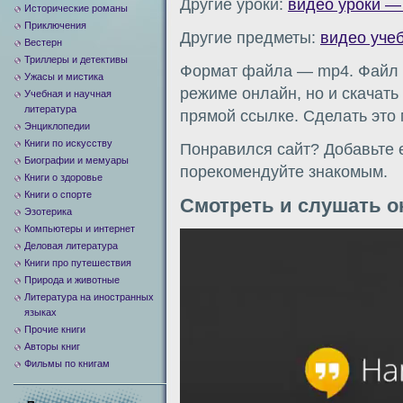
Другие уроки:
видео уроки —
Исторические романы
Приключения
Другие предметы:
видео уче
Вестерн
Триллеры и детективы
Формат файла — mp4. Файл м
Ужасы и мистика
режиме онлайн, но и скачать
Учебная и научная
литература
прямой ссылке. Сделать это
Энциклопедии
Книги по искусству
Понравился сайт? Добавьте е
Биографии и мемуары
порекомендуйте знакомым.
Книги о здоровье
Книги о спорте
Смотреть и слушать о
Эзотерика
Компьютеры и интернет
Видеоплеер
Деловая литература
Книги про путешествия
Природа и животные
Литература на иностранных
языках
Прочие книги
Авторы книг
Фильмы по книгам