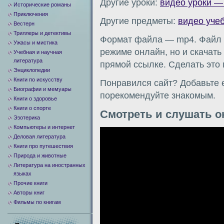
Другие уроки:
видео уроки —
Исторические романы
Приключения
Другие предметы:
видео уче
Вестерн
Триллеры и детективы
Формат файла — mp4. Файл м
Ужасы и мистика
режиме онлайн, но и скачать
Учебная и научная
литература
прямой ссылке. Сделать это
Энциклопедии
Книги по искусству
Понравился сайт? Добавьте е
Биографии и мемуары
порекомендуйте знакомым.
Книги о здоровье
Книги о спорте
Смотреть и слушать о
Эзотерика
Компьютеры и интернет
Видеоплеер
Деловая литература
Книги про путешествия
Природа и животные
Литература на иностранных
языках
Прочие книги
Авторы книг
Фильмы по книгам