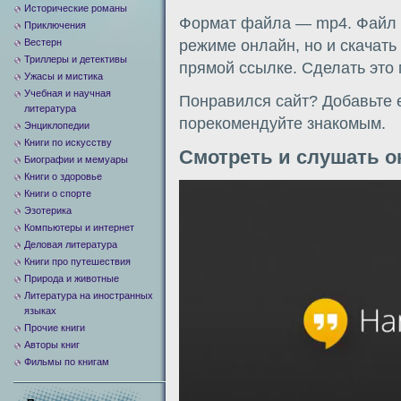
Исторические романы
Формат файла — mp4. Файл м
Приключения
Вестерн
режиме онлайн, но и скачать
Триллеры и детективы
прямой ссылке. Сделать это
Ужасы и мистика
Учебная и научная
Понравился сайт? Добавьте е
литература
порекомендуйте знакомым.
Энциклопедии
Книги по искусству
Смотреть и слушать о
Биографии и мемуары
Книги о здоровье
Видеоплеер
Книги о спорте
Эзотерика
Компьютеры и интернет
Деловая литература
Книги про путешествия
Природа и животные
Литература на иностранных
языках
Прочие книги
Авторы книг
Фильмы по книгам