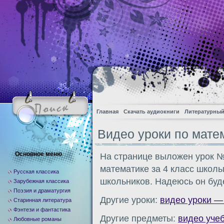
Главная
Скачать аудиокниги
Литературный
Видео уроки по матем
Основное меню
На странице выложен урок №
математике за 4 класс школы
Русская классика
школьников. Надеюсь он буд
Зарубежная классика
Поэзия и драматургия
Другие уроки:
видео уроки —
Старинная литература
Фэнтези и фантастика
Другие предметы:
видео уче
Любовные романы