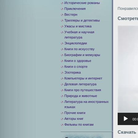
Исторические романы
Понравился
Приключения
Вестерн
Смотрет
Триллеры и детективы
Ужасы и мистика
Видеоплее
Учебная и научная
литература
Энциклопедии
Книги по искусству
Биографии и мемуары
Книги о здоровье
Книги о спорте
Эзотерика
Компьютеры и интернет
Деловая литература
Книги про путешествия
Природа и животные
Литература на иностранных
языках
Прочие книги
Авторы книг
00:
Фильмы по книгам
Скачать