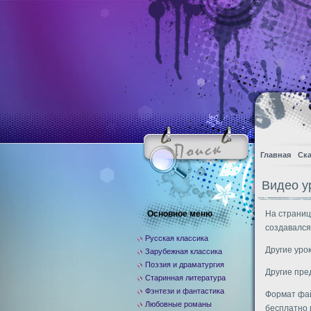
Главная
Ска
Видео ур
Основное меню
На страниц
создавался
Русская классика
Другие уро
Зарубежная классика
Поэзия и драматургия
Другие пр
Старинная литература
Фэнтези и фантастика
Формат фай
Любовные романы
бесплатно 