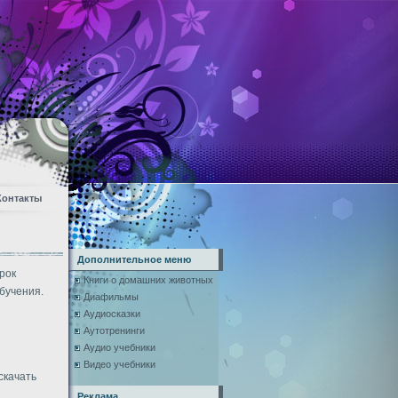
Контакты
Дополнительное меню
рок
Книги о домашних животных
бучения.
Диафильмы
Аудиосказки
Аутотренинги
Аудио учебники
Видео учебники
скачать
Реклама