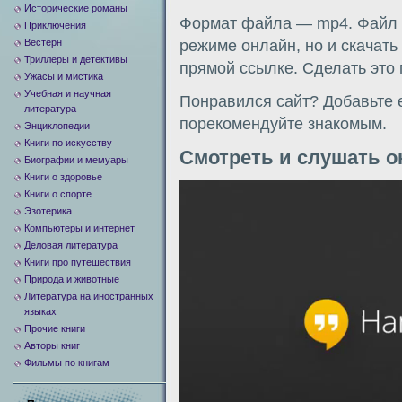
Исторические романы
Формат файла — mp4. Файл м
Приключения
Вестерн
режиме онлайн, но и скачать
Триллеры и детективы
прямой ссылке. Сделать это
Ужасы и мистика
Учебная и научная
Понравился сайт? Добавьте е
литература
порекомендуйте знакомым.
Энциклопедии
Книги по искусству
Смотреть и слушать о
Биографии и мемуары
Книги о здоровье
Видеоплеер
Книги о спорте
Эзотерика
Компьютеры и интернет
Деловая литература
Книги про путешествия
Природа и животные
Литература на иностранных
языках
Прочие книги
Авторы книг
Фильмы по книгам