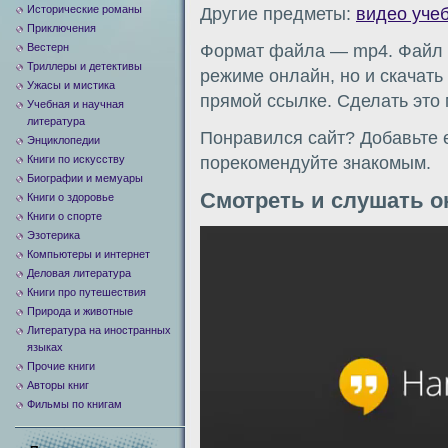
Исторические романы
Другие предметы:
видео уче
Приключения
Вестерн
Формат файла — mp4. Файл м
Триллеры и детективы
режиме онлайн, но и скачать
Ужасы и мистика
прямой ссылке. Сделать это
Учебная и научная
литература
Понравился сайт? Добавьте е
Энциклопедии
Книги по искусству
порекомендуйте знакомым.
Биографии и мемуары
Смотреть и слушать о
Книги о здоровье
Книги о спорте
Видеоплеер
Эзотерика
Компьютеры и интернет
Деловая литература
Книги про путешествия
Природа и животные
Литература на иностранных
языках
Прочие книги
Авторы книг
Фильмы по книгам