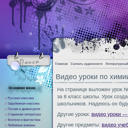
Главная
Скачать аудиокниги
Литературный
Видео уроки по химии
Основное меню
На странице выложен урок №
за 8 класс школы. Урок созд
Русская классика
школьников. Надеюсь он буд
Зарубежная классика
Поэзия и драматургия
Другие уроки:
видео уроки —
Старинная литература
Фэнтези и фантастика
Другие предметы:
видео уче
Любовные романы