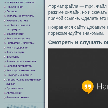
Исторические романы
Формат файла — mp4. Файл м
Приключения
Вестерн
режиме онлайн, но и скачать
Триллеры и детективы
прямой ссылке. Сделать это
Ужасы и мистика
Учебная и научная
Понравился сайт? Добавьте е
литература
порекомендуйте знакомым.
Энциклопедии
Книги по искусству
Смотреть и слушать о
Биографии и мемуары
Книги о здоровье
Видеоплеер
Книги о спорте
Эзотерика
Компьютеры и интернет
Деловая литература
Книги про путешествия
Природа и животные
Литература на иностранных
языках
Прочие книги
Авторы книг
Фильмы по книгам