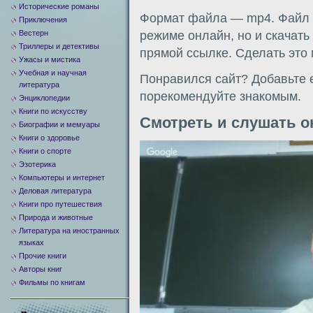
Исторические романы
Формат файла — mp4. Файл м
Приключения
Вестерн
режиме онлайн, но и скачать
Триллеры и детективы
прямой ссылке. Сделать это
Ужасы и мистика
Учебная и научная
Понравился сайт? Добавьте е
литература
порекомендуйте знакомым.
Энциклопедии
Книги по искусству
Смотреть и слушать о
Биографии и мемуары
Книги о здоровье
Видеоплеер
Книги о спорте
Эзотерика
Компьютеры и интернет
Деловая литература
Книги про путешествия
Природа и животные
Литература на иностранных
языках
Прочие книги
Авторы книг
Фильмы по книгам