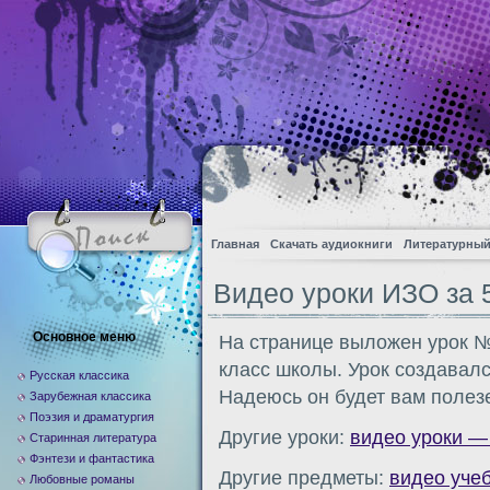
Главная
Скачать аудиокниги
Литературный
Видео уроки ИЗО за 5
Основное меню
На странице выложен урок № 
класс школы. Урок создавал
Русская классика
Надеюсь он будет вам полез
Зарубежная классика
Поэзия и драматургия
Другие уроки:
видео уроки —
Старинная литература
Фэнтези и фантастика
Другие предметы:
видео уче
Любовные романы