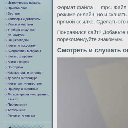
Исторические романы
Формат файла — mp4. Файл м
Приключения
Вестерн
режиме онлайн, но и скачать
Триллеры и детективы
прямой ссылке. Сделать это
Ужасы и мистика
Учебная и научная
Понравился сайт? Добавьте е
литература
порекомендуйте знакомым.
Энциклопедии
Книги по искусству
Смотреть и слушать о
Биографии и мемуары
Книги о здоровье
Видеоплеер
Книги о спорте
Эзотерика
Компьютеры и интернет
Деловая литература
Книги про путешествия
Природа и животные
Литература на иностранных
языках
Прочие книги
Авторы книг
Фильмы по книгам