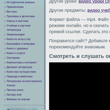
Другие уроки:
видео уроки О
Исторические романы
Приключения
Другие предметы:
видео уче
Вестерн
Триллеры и детективы
Формат файла — mp4. Файл м
Ужасы и мистика
режиме онлайн, но и скачать
Учебная и научная
литература
прямой ссылке. Сделать это
Энциклопедии
Книги по искусству
Понравился сайт? Добавьте е
Биографии и мемуары
порекомендуйте знакомым.
Книги о здоровье
Книги о спорте
Смотреть и слушать о
Эзотерика
Компьютеры и интернет
Видеоплеер
Деловая литература
Книги про путешествия
Природа и животные
Литература на иностранных
языках
Прочие книги
Авторы книг
Фильмы по книгам