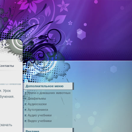
Контакты
Дополнительное меню
. Урок
Книги о домашних животных
бучения.
Диафильмы
Аудиосказки
Аутотренинги
Аудио учебники
Видео учебники
скачать
Реклама