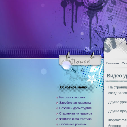
Главная
Ска
Видео у
Основное меню
На страниц
создавался
Русская классика
Другие уро
Зарубежная классика
Поэзия и драматургия
Другие пр
Старинная литература
Фэнтези и фантастика
Формат фай
Любовные романы
бесплатно 