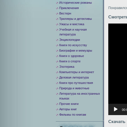
Исторические романы
Понравился
Приключения
Вестерн
Смотрет
Триллеры и детективы
Ужасы и мистика
Видеоплее
Учебная и научная
литература
Энциклопедии
Книги по искусству
Биографии и мемуары
Книги о здоровье
Книги о спорте
Эзотерика
Компьютеры и интернет
Деловая литература
Книги про путешествия
Природа и животные
Литература на иностранных
языках
Прочие книги
Авторы книг
00:
Фильмы по книгам
Скачать