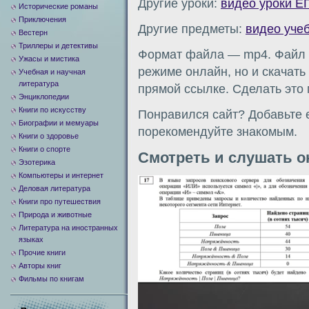
Другие уроки:
видео уроки Е
Исторические романы
Приключения
Другие предметы:
видео уче
Вестерн
Триллеры и детективы
Формат файла — mp4. Файл м
Ужасы и мистика
режиме онлайн, но и скачать
Учебная и научная
литература
прямой ссылке. Сделать это
Энциклопедии
Книги по искусству
Понравился сайт? Добавьте е
Биографии и мемуары
порекомендуйте знакомым.
Книги о здоровье
Книги о спорте
Смотреть и слушать о
Эзотерика
Компьютеры и интернет
Видеоплеер
Деловая литература
Книги про путешествия
Природа и животные
Литература на иностранных
языках
Прочие книги
Авторы книг
Фильмы по книгам