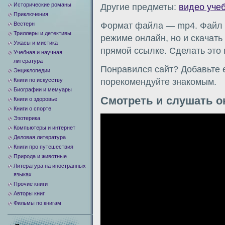
Исторические романы
Другие предметы:
видео уче
Приключения
Вестерн
Формат файла — mp4. Файл м
Триллеры и детективы
режиме онлайн, но и скачать
Ужасы и мистика
прямой ссылке. Сделать это
Учебная и научная
литература
Понравился сайт? Добавьте е
Энциклопедии
Книги по искусству
порекомендуйте знакомым.
Биографии и мемуары
Смотреть и слушать о
Книги о здоровье
Книги о спорте
Видеоплеер
Эзотерика
Компьютеры и интернет
Деловая литература
Книги про путешествия
Природа и животные
Литература на иностранных
языках
Прочие книги
Авторы книг
Фильмы по книгам